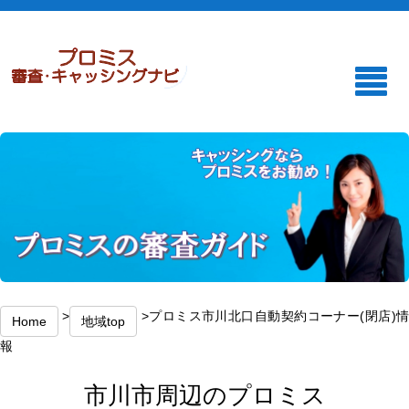
>
>プロミス市川北口自動契約コーナー(閉店)
Home
地域top
報
市川市周辺のプロミス