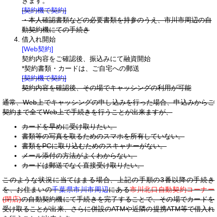
きます。
[契約機で契約]
・本人確認書類などの必要書類を持参のうえ、市川市周辺の自
動契約機にての手続き
借入れ開始
[Web契約]
契約内容をご確認後、振込みにて融資開始
*契約書類・カードは、ご自宅への郵送
[契約機で契約]
契約内容を確認後、その場でキャッシングの利用が可能
通常、Web上でキャッシングの申し込みを行った場合、申込みからご
契約まで全てWeb上で手続きを行うことが出来ますが、
カードを早めに受け取りたい。
書類等の写真を取るためのスマホを所有していない。
書類をPCに取り込むためのスキャナーがない。
メール添付の方法がよくわからない。
カードは郵送でなく直接受け取りたい。
このような状況に当てはまる場合、上記の手順の3番以降の手続き
を、お住まいの
千葉県市川市周辺
にある
市川北口自動契約コーナー
(閉店)
の自動契約機にて手続きを完了することで、その場でカードを
受け取ることが出来、さらに併設のATMや近隣の提携ATM等で借入れ