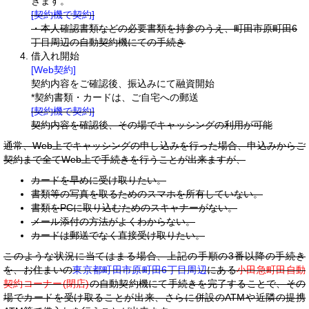
きます。
[契約機で契約]
・本人確認書類などの必要書類を持参のうえ、町田市原町田6
丁目周辺の自動契約機にての手続き
借入れ開始
[Web契約]
契約内容をご確認後、振込みにて融資開始
*契約書類・カードは、ご自宅への郵送
[契約機で契約]
契約内容を確認後、その場でキャッシングの利用が可能
通常、Web上でキャッシングの申し込みを行った場合、申込みからご
契約まで全てWeb上で手続きを行うことが出来ますが、
カードを早めに受け取りたい。
書類等の写真を取るためのスマホを所有していない。
書類をPCに取り込むためのスキャナーがない。
メール添付の方法がよくわからない。
カードは郵送でなく直接受け取りたい。
このような状況に当てはまる場合、上記の手順の3番以降の手続き
を、お住まいの
東京都町田市原町田6丁目周辺
にある
小田急町田自動
契約コーナー(閉店)
の自動契約機にて手続きを完了することで、その
場でカードを受け取ることが出来、さらに併設のATMや近隣の提携