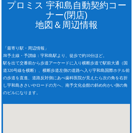
プロミス 宇和島自動契約コー
ナー(閉店)
地図＆周辺情報
「最寄り駅・周辺情報」
JR予土線・予讃線：宇和島駅より、徒歩で約10分ほど。
駅を出て交番前から歩道アーケードに入り横断歩道で駅前大通（国
道320号線を横断）、横断歩道左側の道路へ入り宇和島国際ホテル前
の歩道を直進、道路反対側にあべ歯科医院が見えたら次の角を右折
し宇和島きさいやロードの方へ、南予文化会館の斜め向かい側の角
のビルになります。