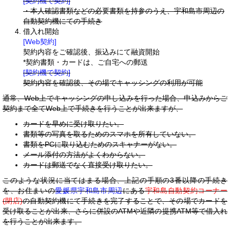
[契約機で契約]
・本人確認書類などの必要書類を持参のうえ、宇和島市周辺の
自動契約機にての手続き
借入れ開始
[Web契約]
契約内容をご確認後、振込みにて融資開始
*契約書類・カードは、ご自宅への郵送
[契約機で契約]
契約内容を確認後、その場でキャッシングの利用が可能
通常、Web上でキャッシングの申し込みを行った場合、申込みからご
契約まで全てWeb上で手続きを行うことが出来ますが、
カードを早めに受け取りたい。
書類等の写真を取るためのスマホを所有していない。
書類をPCに取り込むためのスキャナーがない。
メール添付の方法がよくわからない。
カードは郵送でなく直接受け取りたい。
このような状況に当てはまる場合、上記の手順の3番以降の手続き
を、お住まいの
愛媛県宇和島市周辺
にある
宇和島自動契約コーナー
(閉店)
の自動契約機にて手続きを完了することで、その場でカードを
受け取ることが出来、さらに併設のATMや近隣の提携ATM等で借入れ
を行うことが出来ます。