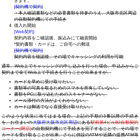
きます。
[契約機で契約]
・本人確認書類などの必要書類を持参のうえ、大阪市北区周辺
の自動契約機にての手続き
借入れ開始
[Web契約]
契約内容をご確認後、振込みにて融資開始
*契約書類・カードは、ご自宅への郵送
[契約機で契約]
契約内容を確認後、その場でキャッシングの利用が可能
通常、Web上でキャッシングの申し込みを行った場合、申込みからご
契約まで全てWeb上で手続きを行うことが出来ますが、
カードを早めに受け取りたい。
書類等の写真を取るためのスマホを所有していない。
書類をPCに取り込むためのスキャナーがない。
メール添付の方法がよくわからない。
カードは郵送でなく直接受け取りたい。
このような状況に当てはまる場合、上記の手順の3番以降の手続き
を、お住まいの
大阪府大阪市北区周辺
にある
駅前第4ビルB2自動契約
コーナー(閉店)
の自動契約機にて手続きを完了することで、その場で
カードを受け取ることが出来、さらに併設のATMや近隣の提携ATM等